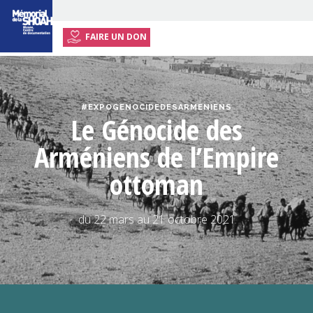
FAIRE UN DON
ACCUEIL
EXPOSITION
#EXPOGENOCIDEDESARMENIENS
RESSOURCES
Le Génocide des
EVÉNEMENTS
Arméniens de l’Empire
INFOS PRATIQUES
ottoman
PRESSE
du 22 mars au 21 octobre 2021