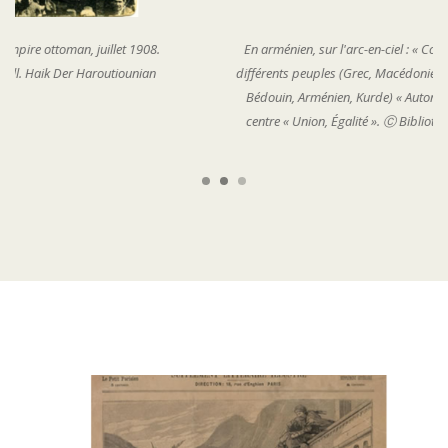
En arménien, sur l'arc-en-ciel : « Constitution », sur l’étendard des
différents peuples (Grec, Macédonien, Bulgare, Albanais, Juif, Arabe,
Bédouin, Arménien, Kurde) « Autonomie », et sur celui du Turc au
centre « Union, Égalité ». Ⓒ Bibliothèque Nubar de l'UGAB, Paris