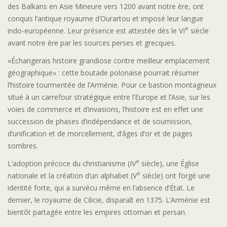
des Balkans en Asie Mineure vers 1200 avant notre ère, ont
conquis l’antique royaume d’Ourartou et imposé leur langue
e
indo-européenne. Leur présence est attestée dès le VI
siècle
avant notre ère par les sources perses et grecques.
«Échangerais histoire grandiose contre meilleur emplacement
géographique» : cette boutade polonaise pourrait résumer
l’histoire tourmentée de l’Arménie. Pour ce bastion montagneux
situé à un carrefour stratégique entre l’Europe et l’Asie, sur les
voies de commerce et d’invasions, l’histoire est en effet une
succession de phases d’indépendance et de soumission,
d’unification et de morcellement, d’âges d’or et de pages
sombres.
e
L’adoption précoce du christianisme (IV
siècle), une Église
e
nationale et la création d’un alphabet (V
siècle) ont forgé une
identité forte, qui a survécu même en l’absence d’État. Le
dernier, le royaume de Cilicie, disparaît en 1375. L’Arménie est
bientôt partagée entre les empires ottoman et persan.